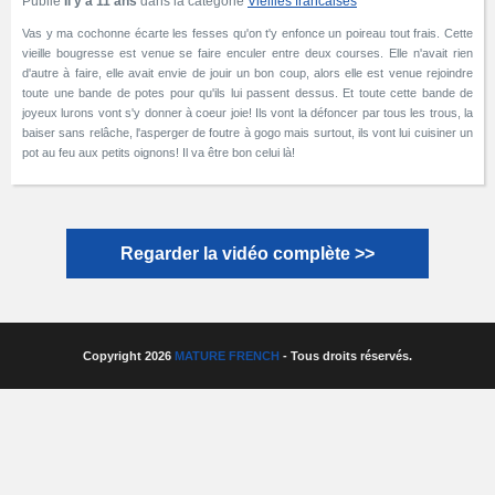
Publié
Il y a 11 ans
dans la catégorie
Vieilles francaises
Vas y ma cochonne écarte les fesses qu'on t'y enfonce un poireau tout frais. Cette
vieille bougresse est venue se faire enculer entre deux courses. Elle n'avait rien
d'autre à faire, elle avait envie de jouir un bon coup, alors elle est venue rejoindre
toute une bande de potes pour qu'ils lui passent dessus. Et toute cette bande de
joyeux lurons vont s'y donner à coeur joie! Ils vont la défoncer par tous les trous, la
baiser sans relâche, l'asperger de foutre à gogo mais surtout, ils vont lui cuisiner un
pot au feu aux petits oignons! Il va être bon celui là!
Regarder la vidéo complète >>
Copyright 2026
MATURE FRENCH
- Tous droits réservés.